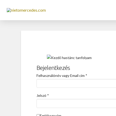
Bejelentkezés
Felhasználónév vagy Email cím
*
Jelszó
*
Emlékezz rám