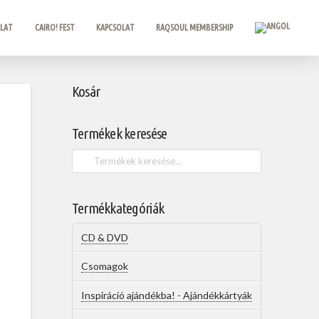
ULAT
CAIRO! FEST
KAPCSOLAT
RAQSOUL MEMBERSHIP
Kosár
Termékek keresése
Keresés
a
következőre:
Termékkategóriák
CD & DVD
Csomagok
Inspiráció ajándékba! - Ajándékkártyák