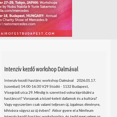
Intenzív kezdő workshop Dalmával
Intenzív kezdő hastánc workshop Dalmával 2026.01.17.
(szombat) 14:00-16:30 V29 Stúdió - 1132 Budapest,
Visegrádi utca 29. Mindig is szeretted volna kipróbálni a
hastáncot? Vonzanak a közel-keleti dallamok és a kultúra?
Vagy egyszerűen csak valami teljesen új, izgalmas élményre,
kihívásra vágysz az új évben? Akkor gyere el a Nimfeum
intenzív kezdő hastánc workshopjára, és tedd meg velem az