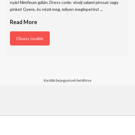
nyári Nimfeum gálán. Dress code: viselj valami pirosat vagy
pinket Gyere, és nézd meg, milyen meglepetést ...
Read More
Olvass tovább
Korábbi bejegyzések betöltése