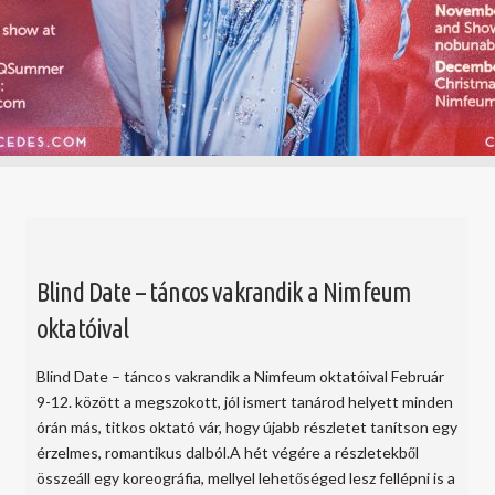
Blind Date – táncos vakrandik a Nimfeum
oktatóival
Blind Date – táncos vakrandik a Nimfeum oktatóival Február
9-12. között a megszokott, jól ismert tanárod helyett minden
órán más, titkos oktató vár, hogy újabb részletet tanítson egy
érzelmes, romantikus dalból.A hét végére a részletekből
összeáll egy koreográfia, mellyel lehetőséged lesz fellépni is a