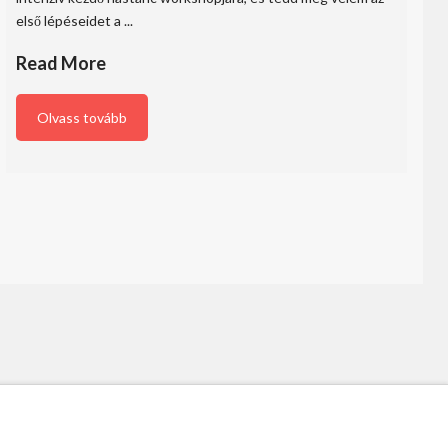
első lépéseidet a ...
Read More
Olvass tovább