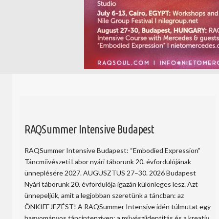
RAQSummer Intensive Budapest
RAQSummer Intensive Budapest: “Embodied Expression”
Táncművészeti Labor nyári táborunk 20. évfordulójának
ünneplésére 2027. AUGUSZTUS 27–30. 2026 Budapest
Nyári táborunk 20. évfordulója igazán különleges lesz. Azt
ünnepeljük, amit a legjobban szeretünk a táncban: az
ÖNKIFEJEZÉST! A RAQSummer Intensive idén túlmutat egy
hagyományos táncintenzíven: a művésziidentitás és a kreatív