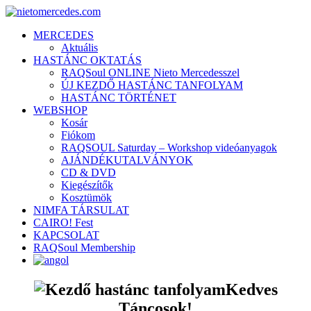
MERCEDES
Aktuális
HASTÁNC OKTATÁS
RAQSoul ONLINE Nieto Mercedesszel
ÚJ KEZDŐ HASTÁNC TANFOLYAM
HASTÁNC TÖRTÉNET
WEBSHOP
Kosár
Fiókom
RAQSOUL Saturday – Workshop videóanyagok
AJÁNDÉKUTALVÁNYOK
CD & DVD
Kiegészítők
Kosztümök
NIMFA TÁRSULAT
CAIRO! Fest
KAPCSOLAT
RAQSoul Membership
Kedves
Táncosok!