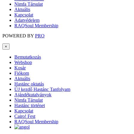
Nimfa Társulat
Aktuális
Kapcsolat
Adatvédelem
RAQSoul Membership
POWERED BY
PRO
×
Bemutatkozás
Webshop
Kosár
Fiókom
Aktuális
Hastánc oktatás
ÚJ kezdő Hastánc Tanfolyam
Ajándékutalványok
Nimfa Társulat
Hastánc történet
Kapcsolat
Cairo! Fest
RAQSoul Membership