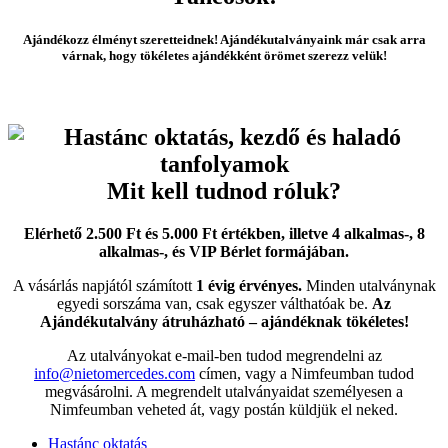
Ajándékozz élményt szeretteidnek! Ajándékutalványaink már csak arra
várnak, hogy tökéletes ajándékként örömet szerezz velük!
Mit kell tudnod róluk?
Elérhető 2.500 Ft és 5.000 Ft értékben, illetve 4 alkalmas-, 8
alkalmas-, és VIP Bérlet formájában.
A vásárlás napjától számított
1 évig érvényes.
Minden utalványnak
egyedi sorszáma van, csak egyszer válthatóak be.
Az
Ajándékutalvány átruházható – ajándéknak tökéletes!
Az utalványokat e-mail-ben tudod megrendelni az
info@nietomercedes.com
címen, vagy a Nimfeumban tudod
megvásárolni. A megrendelt utalványaidat személyesen a
Nimfeumban veheted át, vagy postán küldjük el neked.
Hastánc oktatás