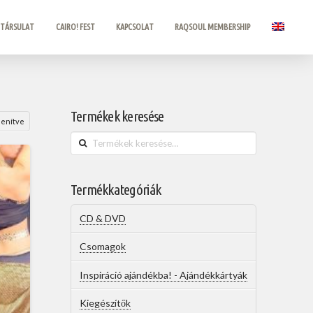
 TÁRSULAT
CAIRO! FEST
KAPCSOLAT
RAQSOUL MEMBERSHIP
Termékek keresése
lenítve
Keresés
a
következőre:
Termékkategóriák
CD & DVD
Csomagok
Inspiráció ajándékba! - Ajándékkártyák
Kiegészítők