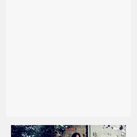
“O man, learn to dance, or else the angels in heaven will not know what to