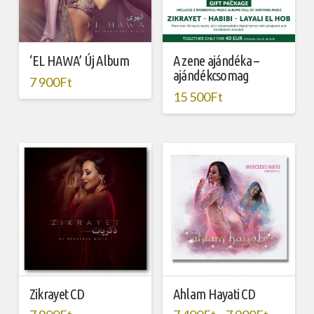
‘EL HAWA’ Új Album
A zene ajándéka –
ajándékcsomag
7 900
Ft
15 500
Ft
Zikrayet CD
Ahlam Hayati CD