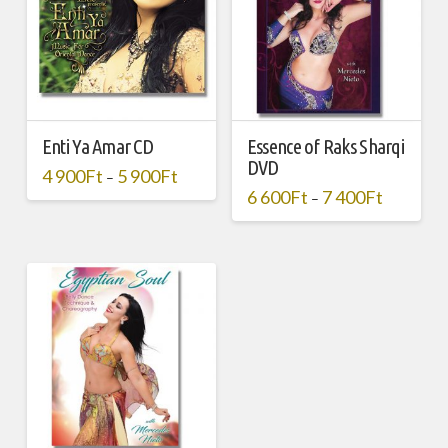
Enti Ya Amar CD
Essence of Raks Sharqi
DVD
4 900
Ft
5 900
Ft
–
6 600
Ft
7 400
Ft
–