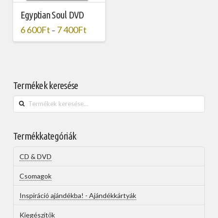
Egyptian Soul DVD
6 600
Ft
7 400
Ft
–
Termékek keresése
Keresés
a
következőre:
Termékkategóriák
CD & DVD
Csomagok
Inspiráció ajándékba! - Ajándékkártyák
Kiegészítők