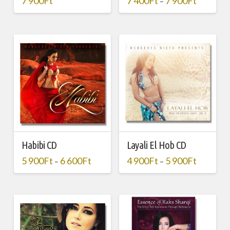
7 900
Ft
7 400
Ft
7 900
Ft
–
Habibi CD
Layali El Hob CD
5 900
Ft
6 600
Ft
4 900
Ft
5 900
Ft
–
–