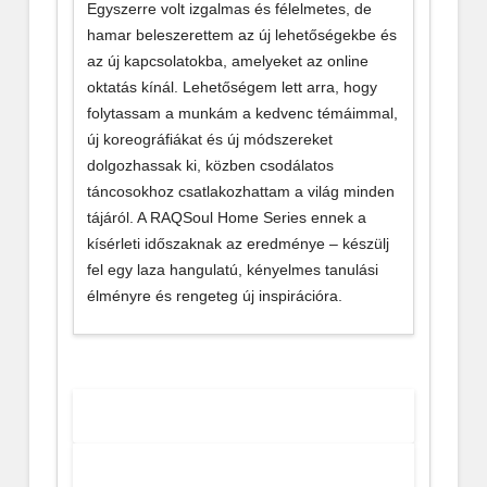
Egyszerre volt izgalmas és félelmetes, de
hamar beleszerettem az új lehetőségekbe és
az új kapcsolatokba, amelyeket az online
oktatás kínál. Lehetőségem lett arra, hogy
folytassam a munkám a kedvenc témáimmal,
új koreográfiákat és új módszereket
dolgozhassak ki, közben csodálatos
táncosokhoz csatlakozhattam a világ minden
tájáról. A RAQSoul Home Series ennek a
kísérleti időszaknak az eredménye – készülj
fel egy laza hangulatú, kényelmes tanulási
élményre és rengeteg új inspirációra.