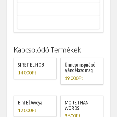
Kapcsolódó Termékek
SIRET EL HOB
Ünnepi inspiráció –
ajándékcsomag
14 000
Ft
19 000
Ft
Bint El Aweya
MORE THAN
WORDS
12 000
Ft
8 500
Ft