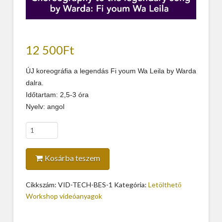
12 500
Ft
ÚJ koreográfia a legendás Fi youm Wa Leila by Warda
dalra.
Időtartam: 2,5-3 óra
Nyelv: angol
TREASURED
TARAB
mennyiség
Kosárba teszem
Cikkszám:
VID-TECH-BES-1
Kategória:
Letölthető
Workshop videóanyagok